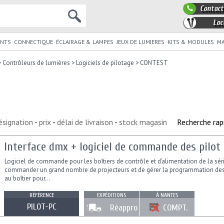
Contact
Loc
NTS
CONNECTIQUE
ÉCLAIRAGE & LAMPES
JEUX DE LUMIERES
KITS & MODULES
MA
>
Contrôleurs de lumières
>
Logiciels de pilotage
>
CONTEST
ésignation
-
prix
-
délai de livraison
-
stock magasin
Recherche rap
Interface dmx + logiciel de commande des pilot
Logiciel de commande pour les boîtiers de contrôle et d’alimentation de la sé
commander un grand nombre de projecteurs et de gérer la programmation des zo
au boîtier pour...
RÉFÉRENCE
EXPÉDITIONS
À NANTES
PILOT-PC
Réappro
COMPT.