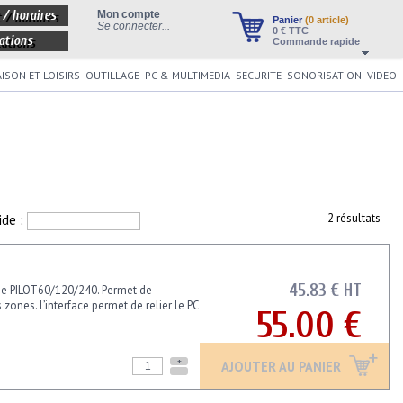
 / horaires
Mon compte
Panier
(0 article)
Se connecter...
0
€ TTC
ations
Commande rapide
ISON ET LOISIRS
OUTILLAGE
PC & MULTIMEDIA
SECURITE
SONORISATION
VIDEO
ide :
2 résultats
45.83 € HT
rie PILOT60/120/240. Permet de
nes. L’interface permet de relier le PC
55.00 €
+
AJOUTER AU PANIER
-