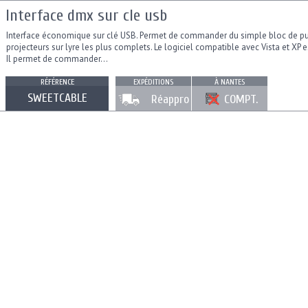
Interface dmx sur cle usb
Interface économique sur clé USB. Permet de commander du simple bloc de pui
projecteurs sur lyre les plus complets. Le logiciel compatible avec Vista et XP
Il permet de commander...
RÉFÉRENCE
EXPÉDITIONS
À NANTES
SWEETCABLE
Réappro
COMPT.