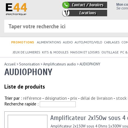
Contact / horaires
Mon c
Se conn
Locations
PROMOTIONS
ALIMENTATIONS
AUDIO
AUTO/MOTO/VELO
CABLAGES
CO
JEUX DE LUMIERES
KITS & MODULES
MAISON ET LOISIRS
OUTILLAGE
PC &
Accueil
>
Sonorisation
>
Amplificateurs audio
>
AUDIOPHONY
AUDIOPHONY
Liste de produits
Trier par :
référence
-
désignation
-
prix
-
délai de livraison
-
stock
Recherche rapide :
Amplificateur 2x150w sous 4
Amplificateur 2x150W sous 4 Ohms 1x300W sous