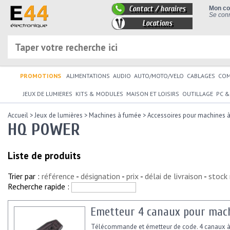
Contact / horaires
Mon c
Se conn
Locations
PROMOTIONS
ALIMENTATIONS
AUDIO
AUTO/MOTO/VELO
CABLAGES
CO
JEUX DE LUMIERES
KITS & MODULES
MAISON ET LOISIRS
OUTILLAGE
PC &
Accueil
>
Jeux de lumières
>
Machines à fumée
>
Accessoires pour machines 
HQ POWER
Liste de produits
Trier par :
référence
-
désignation
-
prix
-
délai de livraison
-
stock
Recherche rapide :
Emetteur 4 canaux pour mac
Télécommande et émetteur de code. 4 canaux à 