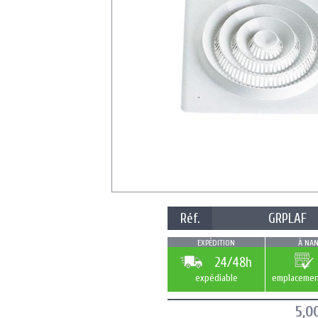
Réf.
GRPLAF
EXPÉDITION
À NAN
24/48h
expédiable
emplacemen
5,0