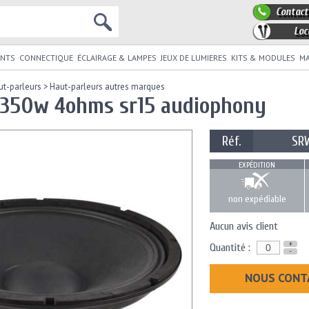
Contact
Loc
NTS
CONNECTIQUE
ÉCLAIRAGE & LAMPES
JEUX DE LUMIERES
KITS & MODULES
MA
ut-parleurs
>
Haut-parleurs autres marques
 350w 4ohms sr15 audiophony
Réf.
SR
EXPÉDITION
non expédiable
Aucun avis client
+
Quantité :
-
NOUS CONT