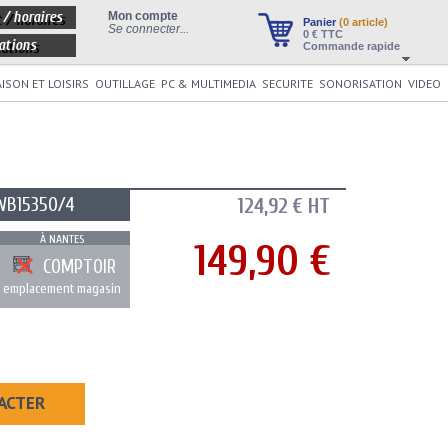
 / horaires
Mon compte
Panier
(0 article)
Se connecter...
0
€ TTC
ations
Commande rapide
ISON ET LOISIRS
OUTILLAGE
PC & MULTIMEDIA
SECURITE
SONORISATION
VIDEO
WB15350/4
124,92 € HT
À NANTES
149,90 €
COMPTOIR
emplacement magasin
ACTER