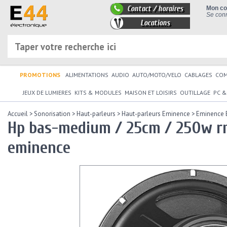
Contact / horaires
Mon c
Se conn
Locations
PROMOTIONS
ALIMENTATIONS
AUDIO
AUTO/MOTO/VELO
CABLAGES
CO
JEUX DE LUMIERES
KITS & MODULES
MAISON ET LOISIRS
OUTILLAGE
PC &
Accueil
>
Sonorisation
>
Haut-parleurs
>
Haut-parleurs Eminence
> Eminence
Hp bas-medium / 25cm / 250w r
eminence