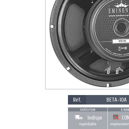
Réf.
BETA-10A
EXPÉDITION
À NAN
Indispo
CO
expédiable
emplacemen