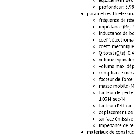
espacement des v
profondeur: 3.9
paramètres thiele-sma
fréquence de rés
impédance (Re):
inductance de bo
coeff. électroma
coeff. mécanique
Q total (Qts): 0.
volume équivalent
volume max. dép
compliance méc
facteur de force 
masse mobile (M
facteur de perte
1.03N*sec/M
facteur d'efficac
déplacement de 
surface émissive
impédance de ré
matériaux de construc