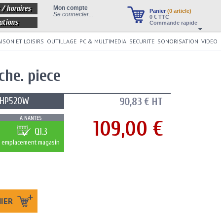
 / horaires
Mon compte
Panier
(0 article)
Se connecter...
0
€ TTC
ations
Commande rapide
ISON ET LOISIRS
OUTILLAGE
PC & MULTIMEDIA
SECURITE
SONORISATION
VIDEO
che. piece
EHP520W
90,83 € HT
À NANTES
109,00 €
Q1.3
emplacement magasin
NIER