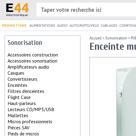
PROMOTIONS
ALIMENTATIONS
AUDIO
AUTO/MOTO/VELO
CABLAGES
COMPOSA
Accueil
>
Sonorisation
>
PU
Sonorisation
Enceinte mu
Accessoires construction
Accessoires sonorisation
Amplificateurs audio
Casques
Convertisseurs
Enceintes
Filtres d'enceintes
Flight Case
Haut-parleurs
Lecteurs CD/MP3/USB
Mallettes
Micros professionnels
Pièces SAV
Pieds de micros