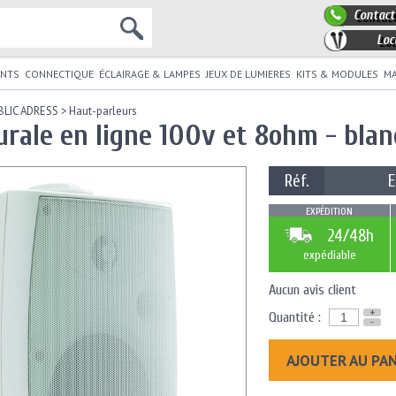
Contact
Loc
NTS
CONNECTIQUE
ÉCLAIRAGE & LAMPES
JEUX DE LUMIERES
KITS & MODULES
MA
BLIC ADRESS
>
Haut-parleurs
rale en ligne 100v et 8ohm - blan
Réf.
EXPÉDITION
24/48h
expédiable
Aucun avis client
+
Quantité :
-
AJOUTER AU PA