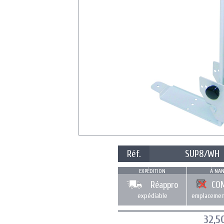
Réf.
SUP8/WH
EXPÉDITION
À NAN
Réappro
CO
expédiable
emplacemen
32,5