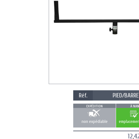
Réf.
PIED/BARRE
EXPÉDITION
À NAN
non expédiable
emplacemen
12,4