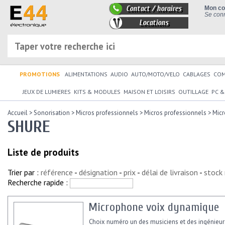
Contact / horaires
Mon c
Se conn
Locations
PROMOTIONS
ALIMENTATIONS
AUDIO
AUTO/MOTO/VELO
CABLAGES
CO
JEUX DE LUMIERES
KITS & MODULES
MAISON ET LOISIRS
OUTILLAGE
PC &
Accueil
>
Sonorisation
>
Micros professionnels
>
Micros professionnels
>
Micr
SHURE
Liste de produits
Trier par :
référence
-
désignation
-
prix
-
délai de livraison
-
stock
Recherche rapide :
Microphone voix dynamique
Choix numéro un des musiciens et des ingénieur