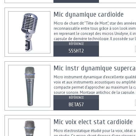
Mic dynamique cardioide
Micro de chant dit "Tête de Mort", star des années
reconnaissable entre tous grâce à son look inimi
en reprenant le concept des micros Unidyne, il i
capsule de dernière technologie. Il possède sur 
articulée...
RÉFÉRENCE
55SHT2
Mic instr dynamique superca
Micro instrument dynamique d'excellente qualit
voix et aux instruments acoustiques ou amplifiés.
compacte permet d'approcher au maximum la ca
source sonore. Montage antichoc de la capsule. Il
avec pince...
RÉFÉRENCE
BETA57
Mic voix elect stat cardioide
Micro électrostatique étudié pour la voix, idéal s
en studio. Ce micro chant dispose d'une réponse