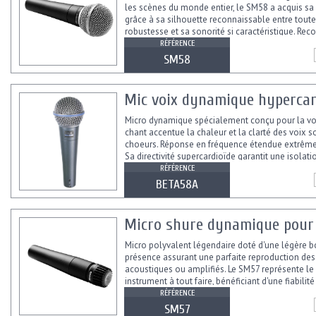
les scènes du monde entier, le SM58 a acquis sa
grâce à sa silhouette reconnaissable entre toute
robustesse et sa sonorité si caractéristique. R
pour les voix...
RÉFÉRENCE
SM58
Mic voix dynamique hypercar
Micro dynamique spécialement conçu pour la vo
chant accentue la chaleur et la clarté des voix s
choeurs. Réponse en fréquence étendue extrêm
Sa directivité supercardioïde garantit une isolat
contre...
RÉFÉRENCE
BETA58A
Micro shure dynamique pour
Micro polyvalent légendaire doté d'une légère 
présence assurant une parfaite reproduction des
acoustiques ou amplifiés. Le SM57 représente le
instrument à tout faire, bénéficiant d'une fiabilité
robustesse...
RÉFÉRENCE
SM57